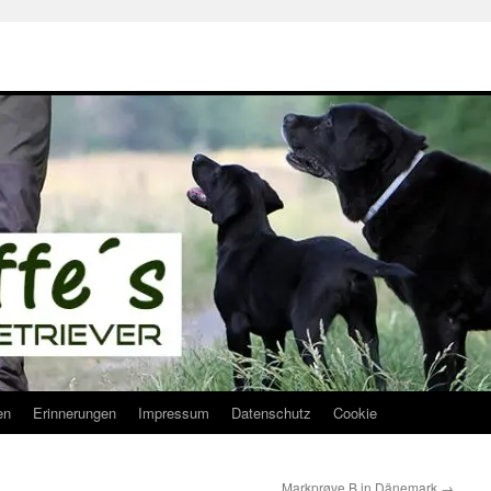
en
Erinnerungen
Impressum
Datenschutz
Cookie
Markprøve B in Dänemark
→