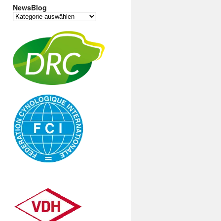
NewsBlog
NewsBlog