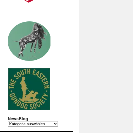
NewsBlog
NewsBlog