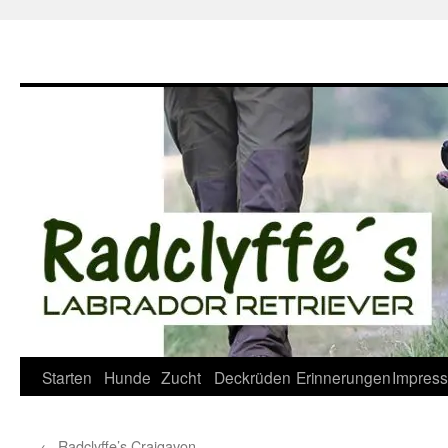
Zum
Inhalt
springen
Starten
Hunde
Zucht
Deckrüden
Erinnerungen
Impres
←
Radclyffe’s Craigavon