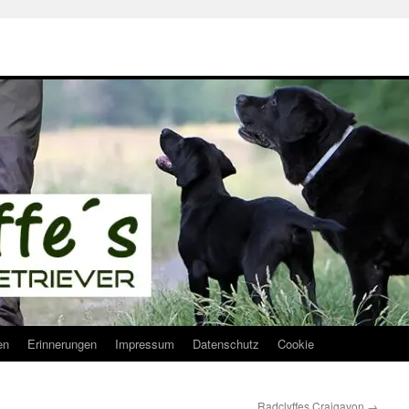
en
Erinnerungen
Impressum
Datenschutz
Cookie
Radclyffes Craigavon
→