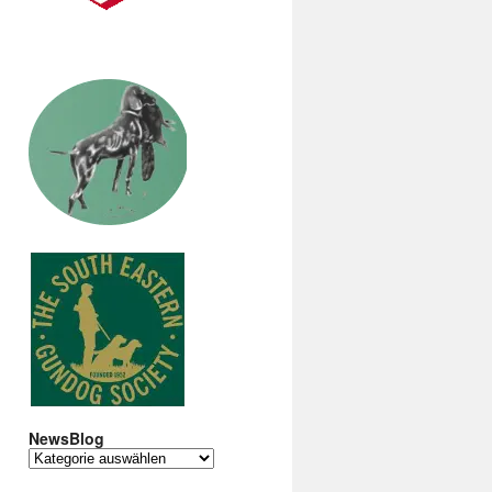
NewsBlog
NewsBlog