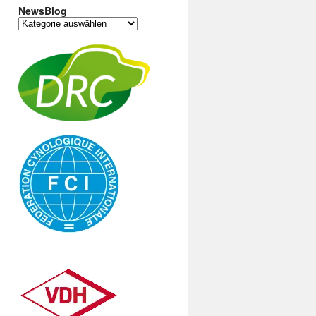
NewsBlog
NewsBlog