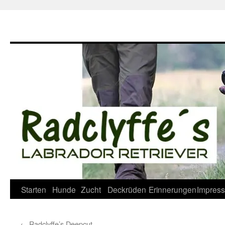
Zum
Inhalt
springen
Starten
Hunde
Zucht
Deckrüden
Erinnerungen
Impres
←
Radclyffe’s Deepcut