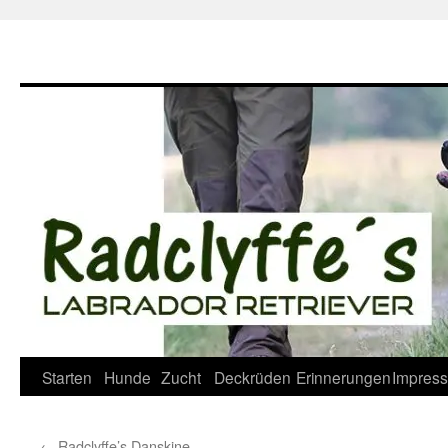
Zum
Inhalt
springen
Starten
Hunde
Zucht
Deckrüden
Erinnerungen
Impres
←
Radclyffe’s Danskine