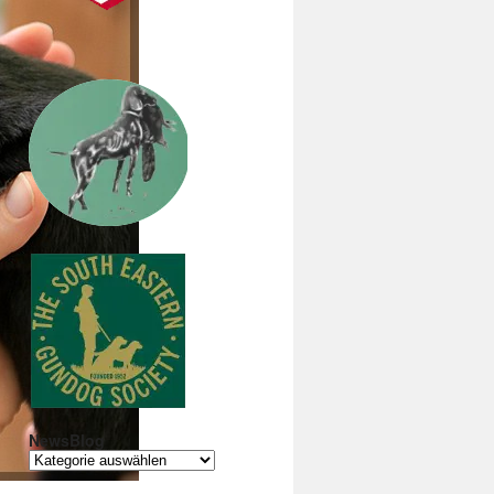
NewsBlog
NewsBlog