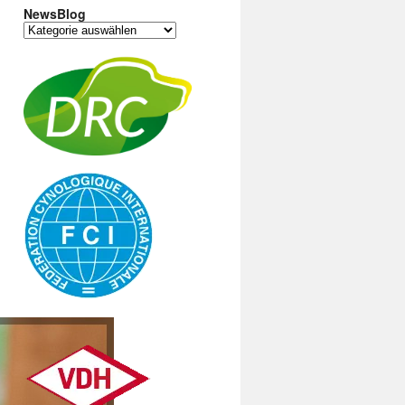
NewsBlog
NewsBlog