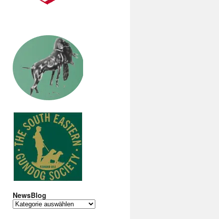
NewsBlog
NewsBlog