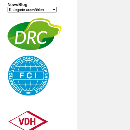
NewsBlog
NewsBlog