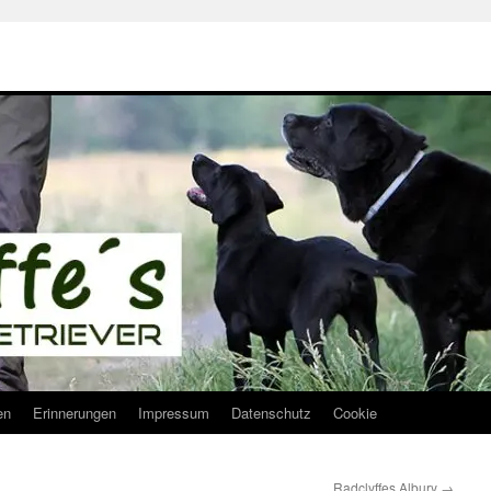
en
Erinnerungen
Impressum
Datenschutz
Cookie
Radclyffes Albury
→