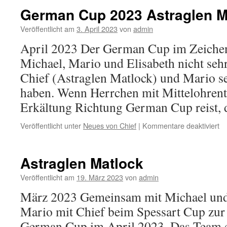
German Cup 2023 Astraglen M
Veröffentlicht am
3. April 2023
von
admin
April 2023 Der German Cup im Zeichen 
Michael, Mario und Elisabeth nicht seh
Chief (Astraglen Matlock) und Mario se
haben. Wenn Herrchen mit Mittelohren
Erkältung Richtung German Cup reist
fü
Veröffentlicht unter
Neues von Chief
|
Kommentare deaktiviert
G
C
20
Astraglen Matlock
As
Ma
Veröffentlicht am
19. März 2023
von
admin
März 2023 Gemeinsam mit Michael und E
Mario mit Chief beim Spessart Cup zur
German Cup im April 2023. Das Team er