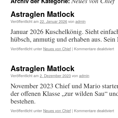
Neues von Chief
Archiv der Kategorie:
Astraglen Matlock
Veröffentlicht am
22. Januar 2026
von
admin
Januar 2026 Kuschelkönig. Sieht einfac
hübsch, anmutig und erhaben aus. Sein 
fü
Veröffentlicht unter
Neues von Chief
|
Kommentare deaktiviert
As
Ma
Astraglen Matlock
Veröffentlicht am
2. Dezember 2023
von
admin
November 2023 Chief und Mario starte
der offenen Klasse „zur wilden Sau“ un
bestehen.
fü
Veröffentlicht unter
Neues von Chief
|
Kommentare deaktiviert
As