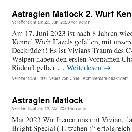
Ma
Astraglen Matlock 2. Wurf Ke
Veröffentlicht am
20. Juni 2023
von
admin
Am 17. Juni 2023 ist nach 8 Jahren wi
Kennel Wich Hazels gefallen, mit unser
Deckrüden! Es ist Vivians Traum des C
Welpen haben den ersten Vornamen Cho
Rüden1 gelber …
Weiterlesen
→
fü
Veröffentlicht unter
Neues von Chief
|
Kommentare deaktiviert
As
Ma
2.
Astraglen Matlock
Wu
Ke
Veröffentlicht am
12. Mai 2023
von
admin
Wi
Mai 2023 Wir freuen uns mit Vivian, d
Ha
Bright Special ( Litzchen )“ erfolgrei