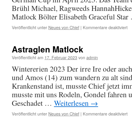
Brühl Michael, Ragweeds HannahHicket
Matlock Bölter Elisabeth Graceful Sta
fü
Veröffentlicht unter
Neues von Chief
|
Kommentare deaktiviert
As
Ma
Astraglen Matlock
Veröffentlicht am
17. Februar 2023
von
admin
Wintererien 2023 Der irre Ire oder auch
und Amos (14) zum wandern zu alt sin
Krankenstand ist, musste Chief jetzt im
musste mit uns Rodeln, Gondel fahren 
Geschadet …
Weiterlesen
→
fü
Veröffentlicht unter
Neues von Chief
|
Kommentare deaktiviert
As
Ma