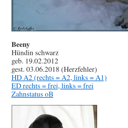
Beeny
Hündin schwarz
geb. 19.02.2012
gest. 03.06.2018 (Herzfehler)
HD A2 (rechts = A2, links = A1)
ED rechts = frei, links = frei
Zahnstatus oB