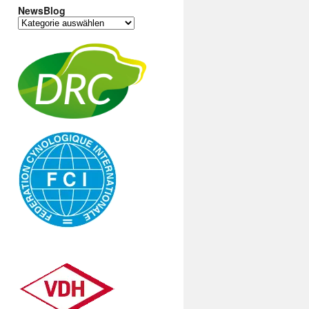
NewsBlog
NewsBlog