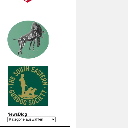
NewsBlog
NewsBlog