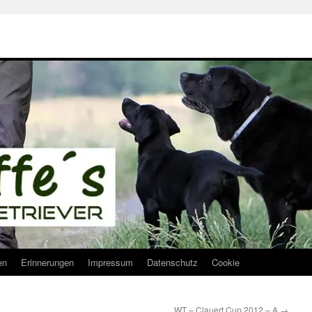
en
Erinnerungen
Impressum
Datenschutz
Cookie
WT – Clauert Cup 2012 – A
→